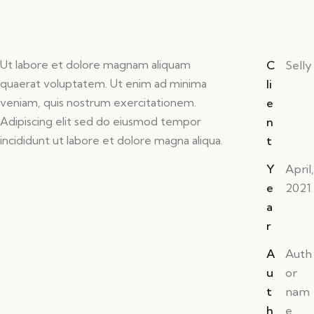
Ut labore et dolore magnam aliquam
C
Selly
quaerat voluptatem. Ut enim ad minima
li
veniam, quis nostrum exercitationem.
e
Adipiscing elit sed do eiusmod tempor
n
incididunt ut labore et dolore magna aliqua.
t
Y
April,
e
2021
a
r
A
Auth
u
or
t
nam
h
e