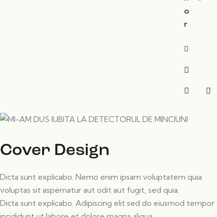
o
r
Cover Design
Dicta sunt explicabo. Nemo enim ipsam voluptatem quia
voluptas sit aspernatur aut odit aut fugit, sed quia.
Dicta sunt explicabo. Adipiscing elit sed do eiusmod tempor
incididunt ut labore et dolore magna aliqua.