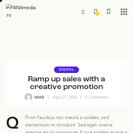
0
DIGITAL
Ramp up sales with a
creative promotion
April 21, 2020
0
Comments
MMB
Proin faucibus nec mauris a sodales, sed
Q
elementum mi tincidunt. Sed eget viverra
egestas nisi in consequat. Fusce sodales augue a