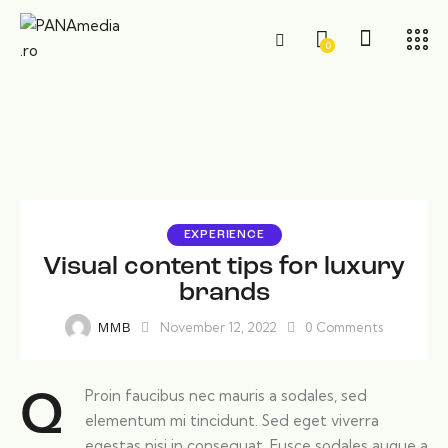
0
EXPERIENCE
Visual content tips for luxury
brands
November 12, 2022
0
Comments
MMB
Proin faucibus nec mauris a sodales, sed
Q
elementum mi tincidunt. Sed eget viverra
egestas nisi in consequat. Fusce sodales augue a